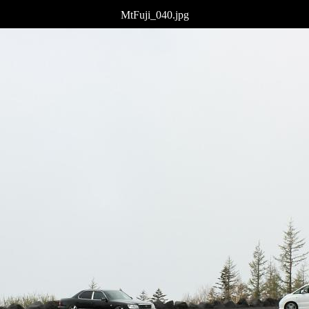
MtFuji_040.jpg