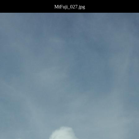
MtFuji_027.jpg