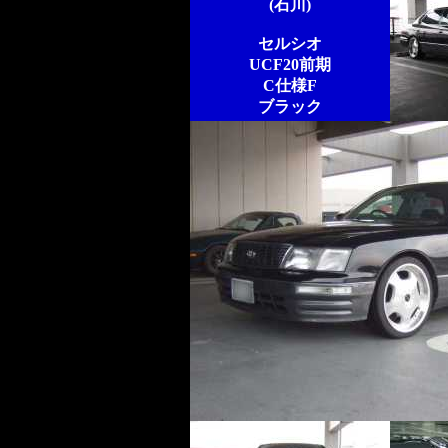
(石川)
セルシオ
UCF20前期
C仕様F
ブラック