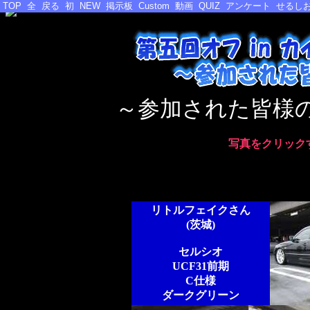
TOP
全
戻る
初
NEW
掲示板
Custom
動画
QUIZ
アンケート
せるしお
～参加された皆様
写真をクリック
リトルフェイクさん
(茨城)
セルシオ
UCF31前期
C仕様
ダークグリーン