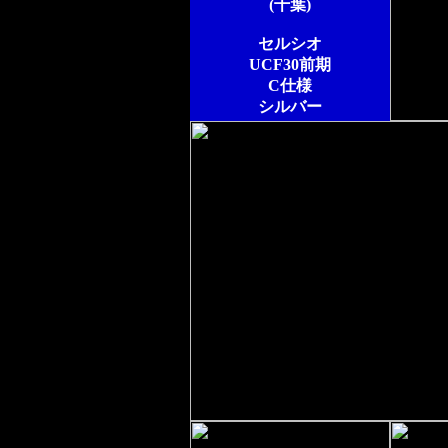
(千葉)
セルシオ
UCF30前期
C仕様
シルバー