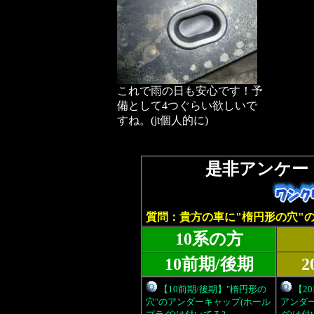
これで雨の日も安心です！予
備として4つぐらい欲しいで
すね。(jt個人的に)
是非アンケー
質問：貴方の車に"楕円形の穴"の
10系の方
10前期/後期
【10前期/後期】"楕円形の
【2
穴"のアンダーキャップ(ホール
アンダ