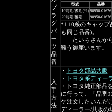
型式
品番
プ
10前期/後期(*1)
90950-01676
ラ
20前期/後期
90950-01676
グ
*1 10系のキャッ
パ
も同じ品番)。
ー
たいちさんから
ツ
難う御座います。
品
番
・
トヨタ部品共販
・
トヨタ系ディーラー
入
・トヨタ純正部品
手
に行って、「品番909
方
ケ注文したいんだ
法
ディーラー/共販の