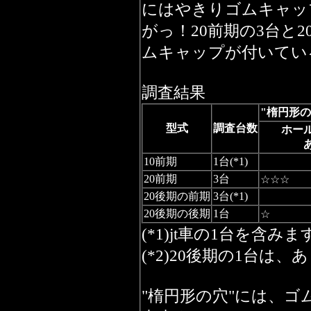
にはやきりゴムキャッ
がっ！20前期の3台と2
ムキャップが付いてい
調査結果
"楕円形の
型式
調査台数
ホー
10前期
1台(*1)
20前期
3台
☆☆☆
20後期の前期
3台(*1)
20後期の後期
1台
☆
(*1)jt車の1台を含みま
(*2)20後期の1台は
"楕円形の穴"には、