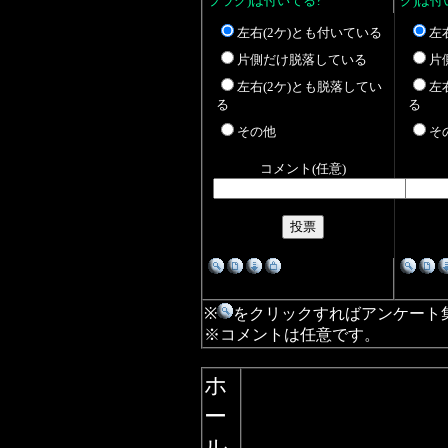
プラグ)は付いてる?
グ)は付
左右(2ケ)とも付いている
左
片側だけ脱落している
片
左右(2ケ)とも脱落してい
左
る
る
その他
そ
コメント(任意)
※
をクリックすればアンケート
※コメントは任意です。
ホ
ー
ル