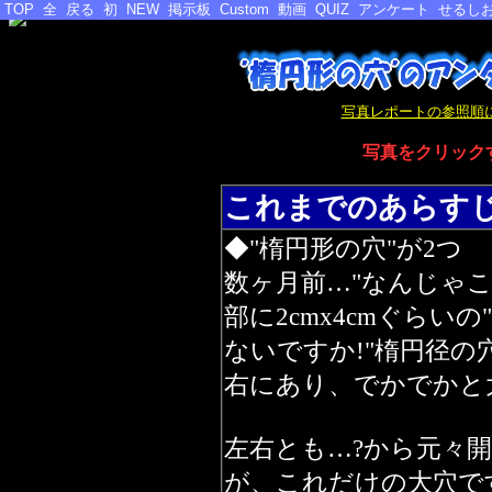
TOP
全
戻る
初
NEW
掲示板
Custom
動画
QUIZ
アンケート
せるしお
写真レポートの参照順に
写真をクリック
これまでのあらす
◆"楕円形の穴"が2つ
数ヶ月前…"なんじゃこ
部に2cmx4cmぐらい
ないですか!"楕円径の
右にあり、でかでかと
左右とも…?から元々
が、これだけの大穴で