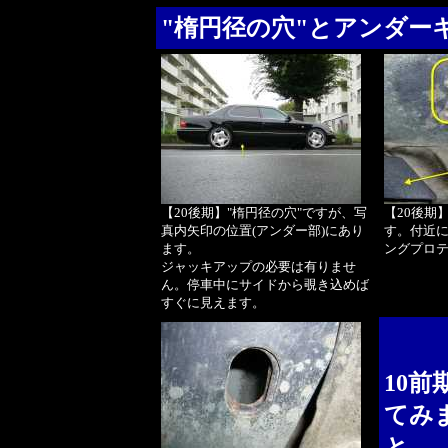
"楕円径の穴"とアンダー
【20後期】"楕円径の穴"ですが、写
【20後期
真内矢印の位置(アンダー部)にあり
す。付近
ます。
ングプロテ
ジャッキアップの必要は有りませ
ん。停車中にサイドから覗き込めば
すぐに見えます。
10
てみ
と…