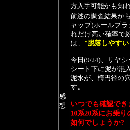
方入手可能かも知
前述の調査結果から
ャップ(ホールプラ
れだけ高い確率で
は、
"脱落しやすい
今日(9/24)、リ
シート下に泥が混
泥水が、楕円径の
す。
感
いつでも確認でき
想
10系20系にお乗
如何でしょうか?