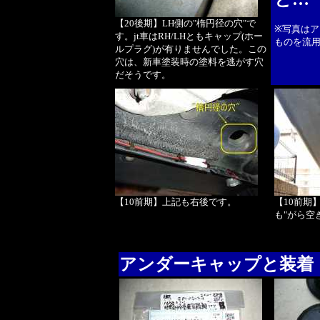
【20後期】LH側の"楕円径の穴"で
※写真はア
す。jt車はRH/LHともキャップ(ホー
ものを流
ルプラグ)が有りませんでした。この
穴は、新車塗装時の塗料を逃がす穴
だそうです。
【10前期】上記も右後です。
【10前期
も"がら空
アンダーキャップと装着